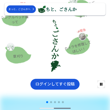
ち
ご
さ
ん
か
の
ご
利
用
お
待
ち
し
て
ま
す
緊急
ちと、ごさんか
と
い
まっと、ごさんかへ
。
シングルベッド譲
って
緊急
メ
ラ
を
修
理
し
て
ほ
し
い
カ
！
草刈り
ログインしてすぐ投稿